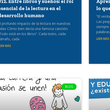
#12. Entre libros y sueños: el rol
Apren
esencial de la lectura en el
lo qu
desarrollo humano
“El verd
Las pequ
l profundo impacto de la lectura en nuestras
siempre 
idas Cómo bien decía una famosa canción:
palabras
Todo está en los libros”. Cada texto, cada
árrafo, cada
LEER MÁS
EER MÁS
BLOG