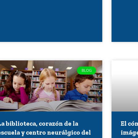
BLOG
La biblioteca, corazón de la
El có
escuela y centro neurálgico del
imág