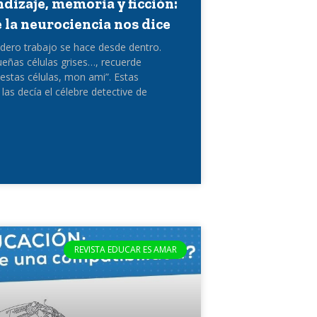
dizaje, memoria y ficción:
e la neurociencia nos dice
adero trabajo se hace desde dentro.
eñas células grises…, recuerde
estas células, mon ami”. Estas
 las decía el célebre detective de
REVISTA EDUCAR ES AMAR