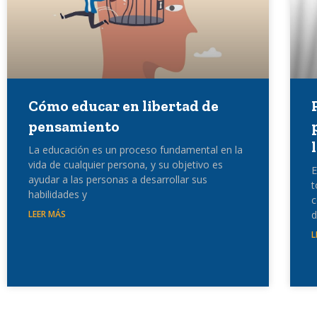
Cómo educar en libertad de
pensamiento
La educación es un proceso fundamental en la
vida de cualquier persona, y su objetivo es
E
ayudar a las personas a desarrollar sus
t
habilidades y
c
LEER MÁS
d
L