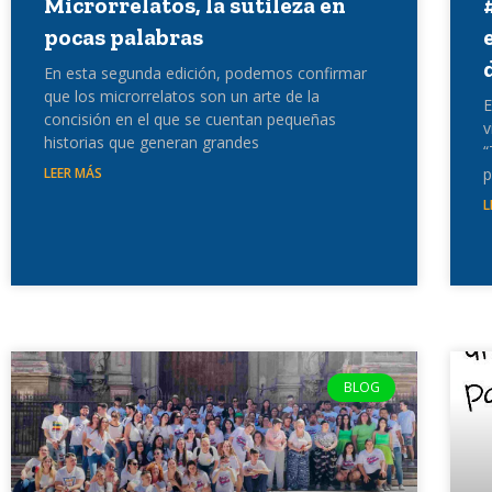
Microrrelatos, la sutileza en
pocas palabras
En esta segunda edición, podemos confirmar
que los microrrelatos son un arte de la
E
concisión en el que se cuentan pequeñas
v
historias que generan grandes
“
LEER MÁS
p
L
BLOG