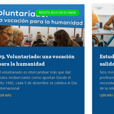
REVISTA EDUCAR ES AMAR
#9. Voluntariado: una vocación
Estud
para la humanidad
salid
l voluntariado es intercambiar más que dar;
Nos move
odos reciben tanto como aportan Desde el
profesi
ño 1985, cada 5 de diciembre se celebra el Día
necesida
nternacional
de la rel
EER MÁS
LEER MÁS