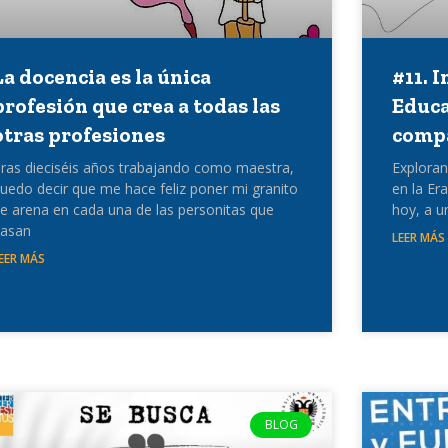
La docencia es la única
#11. I
profesión que crea a todas las
Educa
otras profesiones
compa
ras dieciséis años trabajando como maestra,
Explorand
uedo decir que me hace feliz poner mi granito
en la Er
e arena en cada una de las personitas que
hoy, a u
asan
LEER MÁS
EER MÁS
BLOG