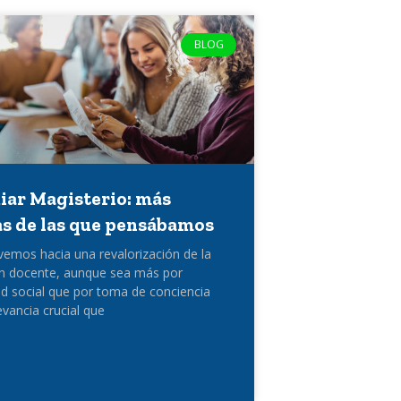
BLOG
iar Magisterio: más
as de las que pensábamos
mos hacia una revalorización de la
ón docente, aunque sea más por
d social que por toma de conciencia
evancia crucial que