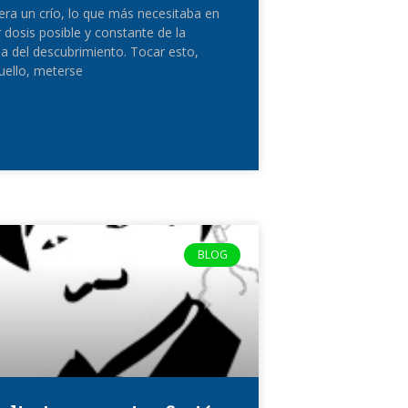
ra un crío, lo que más necesitaba en
 dosis posible y constante de la
 del descubrimiento. Tocar esto,
uello, meterse
BLOG