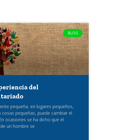
BLOG
periencia del
tariado
ente pequeña, en lugares pequeños,
 cosas pequeñas, puede cambiar el
n ocasiones se ha dicho que el
 de un hombre se