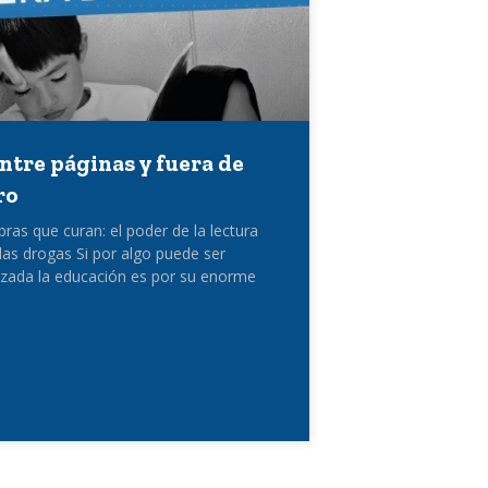
Entre páginas y fuera de
ro
bras que curan: el poder de la lectura
 las drogas Si por algo puede ser
izada la educación es por su enorme