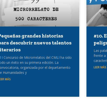
Pequeñas grandes historias
#10. 
para descubrir nuevos talentos
pelig
literarios
Las pala
frente a
l I Concurso de Microrrelatos del CMLI ha sido
caracter
odo un éxito en su primera edición. La
onvocatoria, organizada por el departamento
LEER MÁS
e Humanidades y
EER MÁS