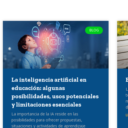
BLOG
La inteligencia artificial en
educación: algunas
L
t
posibilidades, usos potenciales
m
y limitaciones esenciales
d
La importancia de la IA reside en las
L
posibilidades para ofrecer propuestas,
situaciones y actividades de aprendizaje