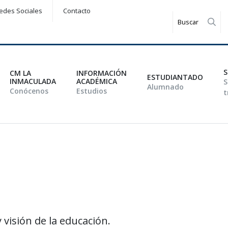
edes Sociales
Contacto
Rea
S
CM LA
INFORMACIÓN
ESTUDIANTADO
INMACULADA
ACADÉMICA
S
Alumnado
Conócenos
Estudios
t
 visión de la educación.