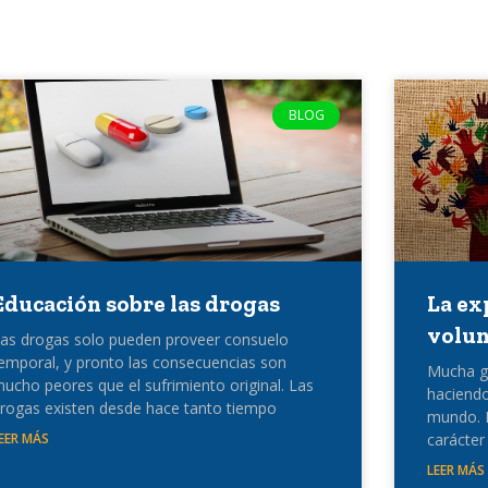
BLOG
Educación sobre las drogas
La ex
volun
as drogas solo pueden proveer consuelo
emporal, y pronto las consecuencias son
Mucha g
ucho peores que el sufrimiento original. Las
haciendo
rogas existen desde hace tanto tiempo
mundo. E
EER MÁS
carácter
LEER MÁS