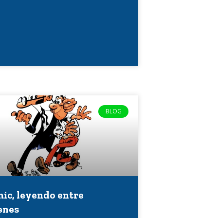
BLOG
mic, leyendo entre
enes