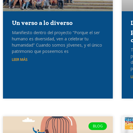
Un verso a lo diverso
Manifiesto dentro del proyecto “Porque el ser
humano es diversidad, ven a celebrar tu
humanidad” Cuando somos jóvenes, y el único
T
patrimonio que poseemos es
p
LEER MÁS
d
p
L
BLOG