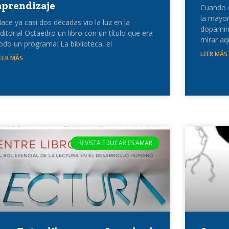
aprendizaje
Cuando e
la mayor
ace ya casi dos décadas vio la luz en la
dopamina
ditorial Octaedro un libro con un título que era
mirar aq
odo un programa: La biblioteca, el
LEER MÁS
EER MÁS
REVISTA EDUCAR ES AMAR