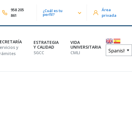
958 205
Área
¿Cuál es tu
lizar búsqueda
perfil?
861
privada
ECRETARÍA
ESTRATEGIA
VIDA
Y CALIDAD
UNIVERSITARIA
ervicios y
SGCC
CMLI
rámites