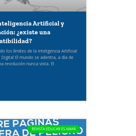
nteligencia Artificial y
ción: ¿existe una
tibilidad?
o los límites de la Inteligencia Artificial
a Digital El mundo se adentra, a día de
na revolución nunca vista. El
REVISTA EDUCAR ES AMAR