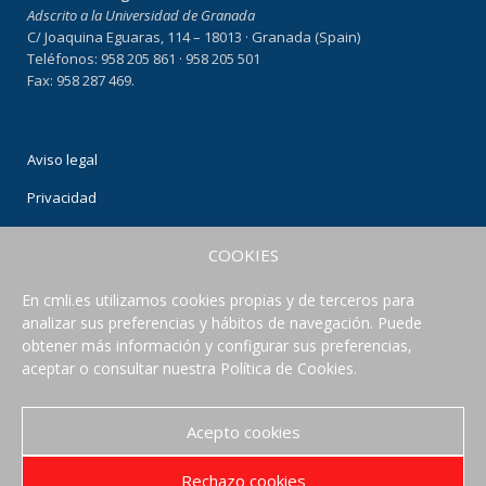
Adscrito a la Universidad de Granada
C/ Joaquina Eguaras, 114 – 18013 · Granada (Spain)
Teléfonos: 958 205 861 · 958 205 501
Fax: 958 287 469.
Aviso legal
Privacidad
Condiciones de uso
COOKIES
Política de Cookies
En cmli.es utilizamos cookies propias y de terceros para
analizar sus preferencias y hábitos de navegación. Puede
CONECTA CON NOSOTROS
obtener más información y configurar sus preferencias,
aceptar o consultar nuestra Política de Cookies.
Acepto cookies
Rechazo cookies