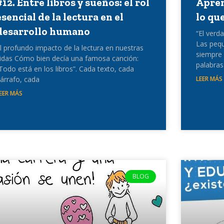
#12. Entre libros y sueños: el rol
Apren
esencial de la lectura en el
lo qu
desarrollo humano
“El verd
Las pequ
l profundo impacto de la lectura en nuestras
siempre 
idas Cómo bien decía una famosa canción:
palabras
Todo está en los libros”. Cada texto, cada
árrafo, cada
LEER MÁS
EER MÁS
BLOG