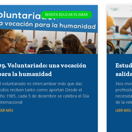
REVISTA EDUCAR ES AMAR
#9. Voluntariado: una vocación
Estud
para la humanidad
salid
l voluntariado es intercambiar más que dar;
Nos move
odos reciben tanto como aportan Desde el
profesi
ño 1985, cada 5 de diciembre se celebra el Día
necesida
nternacional
de la rel
EER MÁS
LEER MÁS