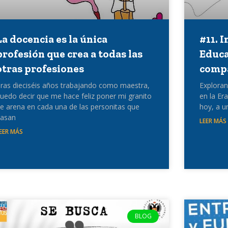
La docencia es la única
#11. I
profesión que crea a todas las
Educa
otras profesiones
compa
ras dieciséis años trabajando como maestra,
Explorand
uedo decir que me hace feliz poner mi granito
en la Er
e arena en cada una de las personitas que
hoy, a u
asan
LEER MÁS
EER MÁS
BLOG