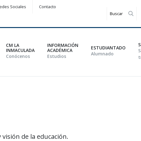
edes Sociales
Contacto
Rea
S
CM LA
INFORMACIÓN
ESTUDIANTADO
INMACULADA
ACADÉMICA
S
Alumnado
Conócenos
Estudios
t
 visión de la educación.