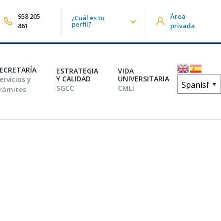
958 205
Área
¿Cuál es tu
lizar búsqueda
perfil?
861
privada
ECRETARÍA
ESTRATEGIA
VIDA
Y CALIDAD
UNIVERSITARIA
ervicios y
SGCC
CMLI
rámites