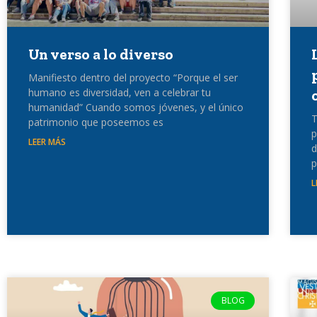
Un verso a lo diverso
Manifiesto dentro del proyecto “Porque el ser
humano es diversidad, ven a celebrar tu
humanidad” Cuando somos jóvenes, y el único
T
patrimonio que poseemos es
p
LEER MÁS
d
p
L
BLOG