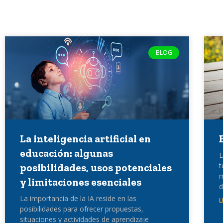
BLOG
La inteligencia artificial en
educación: algunas
L
t
posibilidades, usos potenciales
m
y limitaciones esenciales
d
La importancia de la IA reside en las
L
posibilidades para ofrecer propuestas,
situaciones y actividades de aprendizaje