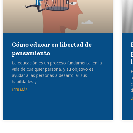
Cómo educar en libertad de
pensamiento
La educación es un proceso fundamental en la
vida de cualquier persona, y su objetivo es
E
ayudar a las personas a desarrollar sus
t
habilidades y
c
LEER MÁS
d
L