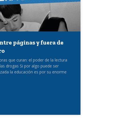
Entre páginas y fuera de
ro
bras que curan: el poder de la lectura
 las drogas Si por algo puede ser
izada la educación es por su enorme