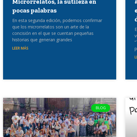
Microrrelatos, la sutileza en
pocas palabras
En esta segunda edición, podemos confirmar
que los microrrelatos son un arte de la
E
concisión en el que se cuentan pequeñas
v
historias que generan grandes
“
LEER MÁS
p
L
BLOG