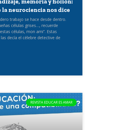
dizaje, memoria y ficción:
e la neurociencia nos dice
adero trabajo se hace desde dentro.
eñas células grises…, recuerde
estas células, mon ami”. Estas
 las decía el célebre detective de
REVISTA EDUCAR ES AMAR