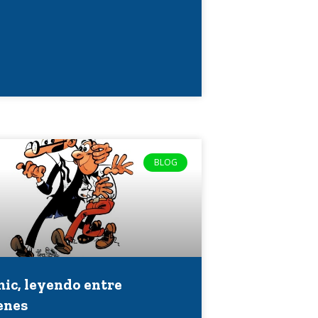
BLOG
mic, leyendo entre
enes