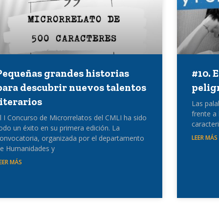
Pequeñas grandes historias
#10. 
para descubrir nuevos talentos
pelig
literarios
Las pala
frente a
l I Concurso de Microrrelatos del CMLI ha sido
caracter
odo un éxito en su primera edición. La
onvocatoria, organizada por el departamento
LEER MÁS
e Humanidades y
EER MÁS