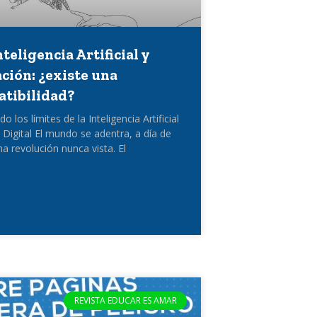
nteligencia Artificial y
ción: ¿existe una
tibilidad?
o los límites de la Inteligencia Artificial
a Digital El mundo se adentra, a día de
na revolución nunca vista. El
REVISTA EDUCAR ES AMAR