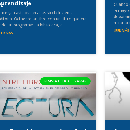
aprendizaje
Cuando e
la mayor
ace ya casi dos décadas vio la luz en la
dopamina
ditorial Octaedro un libro con un título que era
mirar aq
odo un programa: La biblioteca, el
LEER MÁS
EER MÁS
REVISTA EDUCAR ES AMAR