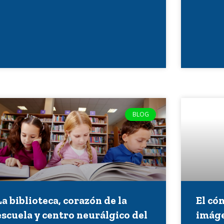
BLOG
La biblioteca, corazón de la
El có
escuela y centro neurálgico del
imág