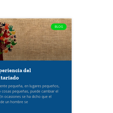
BLOG
periencia del
tariado
ente pequeña, en lugares pequeños,
 cosas pequeñas, puede cambiar el
n ocasiones se ha dicho que el
 de un hombre se