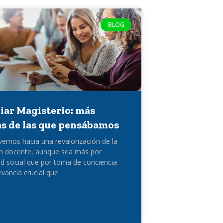
BLOG
iar Magisterio: más
as de las que pensábamos
mos hacia una revalorización de la
ón docente, aunque sea más por
d social que por toma de conciencia
evancia crucial que