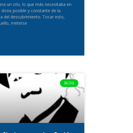
ra un crío, lo que más necesitaba en
 dosis posible y constante de la
 del descubrimiento. Tocar esto,
uello, meterse
BLOG