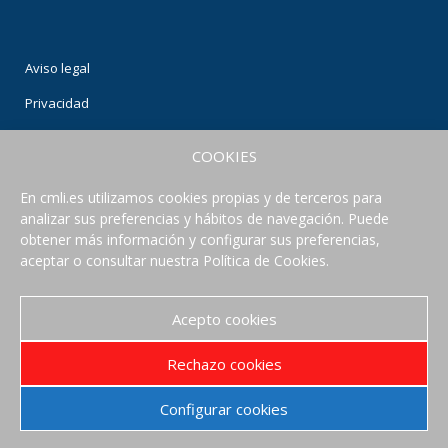
Aviso legal
Privacidad
Condiciones de uso
COOKIES
Política de Cookies
En cmli.es utilizamos cookies propias y de terceros para
analizar sus preferencias y hábitos de navegación. Puede
CONECTA CON NOSOTROS
obtener más información y configurar sus preferencias,
aceptar o consultar nuestra Política de Cookies.
Acepto cookies
Rechazo cookies
Configurar cookies