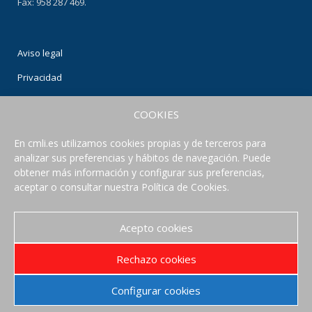
Fax: 958 287 469.
Aviso legal
Privacidad
Condiciones de uso
COOKIES
Política de Cookies
En cmli.es utilizamos cookies propias y de terceros para
analizar sus preferencias y hábitos de navegación. Puede
CONECTA CON NOSOTROS
obtener más información y configurar sus preferencias,
aceptar o consultar nuestra Política de Cookies.
Acepto cookies
Rechazo cookies
Configurar cookies