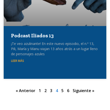
Podcast Iliados 13
¡Te veo azulinante! En este nuevo episodio, el n.º 13,
Pili, María y Manu viajan 13 años atrás a un lugar lleno
de personajes azules
LEER MÁS
« Anterior
1
2
3
4
5
6
Siguiente »