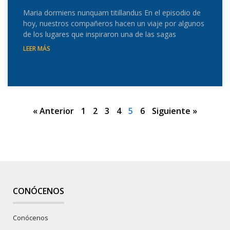
Maria dormiens nunquam titillandus En el episodio de
hoy, nuestros compañeros hacen un viaje por algunos
de los lugares que inspiraron una de las sagas
LEER MÁS
« Anterior
1
2
3
4
5
6
Siguiente »
CONÓCENOS
Conócenos