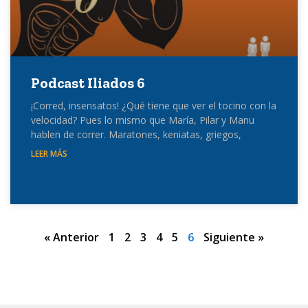
Podcast Iliados 6
¡Corred, insensatos! ¿Qué tiene que ver el tocino con la
velocidad? Pues lo mismo que María, Pilar y Manu
hablen de correr. Maratones, keniatas, griegos,
LEER MÁS
« Anterior
1
2
3
4
5
6
Siguiente »