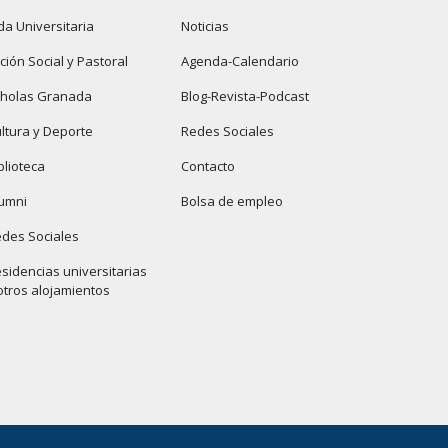
da Universitaria
Noticias
ción Social y Pastoral
Agenda-Calendario
cholas Granada
Blog-Revista-Podcast
ltura y Deporte
Redes Sociales
blioteca
Contacto
umni
Bolsa de empleo
des Sociales
sidencias universitarias
otros alojamientos