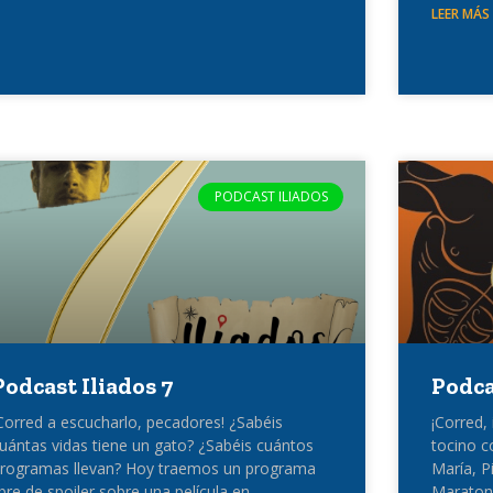
LEER MÁS
PODCAST ILIADOS
Podcast Iliados 7
Podca
Corred a escucharlo, pecadores! ¿Sabéis
¡Corred,
uántas vidas tiene un gato? ¿Sabéis cuántos
tocino c
rogramas llevan? Hoy traemos un programa
María, P
ibre de spoiler sobre una película en
Maratone