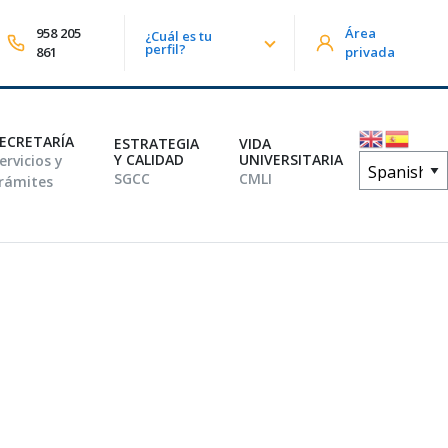
958 205
Área
¿Cuál es tu
lizar búsqueda
perfil?
861
privada
ECRETARÍA
ESTRATEGIA
VIDA
Y CALIDAD
UNIVERSITARIA
ervicios y
SGCC
CMLI
rámites