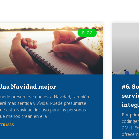
BLOG
Una Navidad mejor
#6. S
servi
uede presumirse que esta Navidad, también
erá más sentida y vívida. Puede presumirse
integ
ue esta Navidad, incluso para las personas
Por prim
ue menos crean en ella
codirige
EER MÁS
CMLI. En
ofrecem