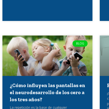
BLOG
¿Cómo influyen las pantallas en
el neurodesarrollo de los cero a
¡
c
los tres años?
p
La repetición es la base de cualquier
l