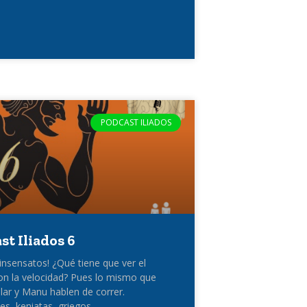
PODCAST ILIADOS
st Iliados 6
 insensatos! ¿Qué tiene que ver el
on la velocidad? Pues lo mismo que
ilar y Manu hablen de correr.
s, keniatas, griegos,