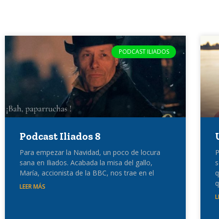
PODCAST ILIADOS
Podcast Iliados 8
Para empezar la Navidad, un poco de locura
P
sana en Iliados. Acabada la misa del gallo,
s
María, accionista de la BBC, nos trae en el
q
q
LEER MÁS
L