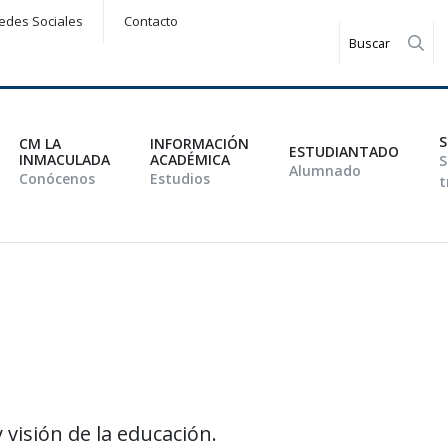
edes Sociales
Contacto
Rea
S
CM LA
INFORMACIÓN
ESTUDIANTADO
INMACULADA
ACADÉMICA
S
Alumnado
Conócenos
Estudios
t
 visión de la educación.