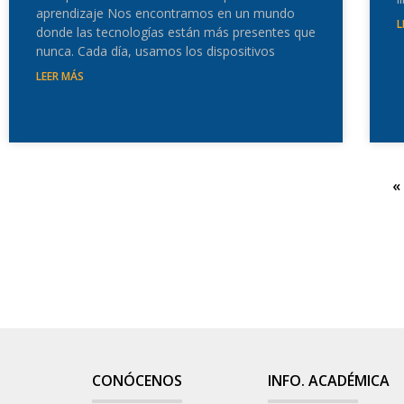
aprendizaje Nos encontramos en un mundo
L
donde las tecnologías están más presentes que
nunca. Cada día, usamos los dispositivos
LEER MÁS
«
CONÓCENOS
INFO. ACADÉMICA