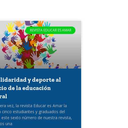
REVISTA EDUCAR ES AMAR
olidaridad y deporte al
cio de la educación
ral
era vez, la revista Educar es Amar la
n cinco estudiantes y graduados del
 este sexto número de nuestra revista,
os una