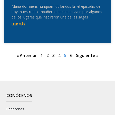
Maria dormiens nunquam titillandus En el episodio de
hoy, nuestros compañeros hacen un viaje por algunos
de los lugares que inspiraron una de las sagas
LEER MÁS
« Anterior
1
2
3
4
5
6
Siguiente »
CONÓCENOS
Conócenos