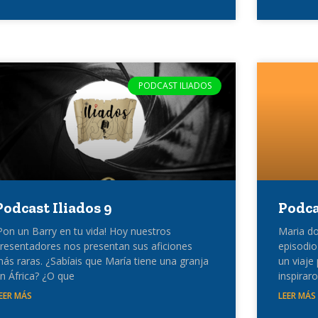
PODCAST ILIADOS
Podcast Iliados 9
Podca
Pon un Barry en tu vida! Hoy nuestros
Maria do
resentadores nos presentan sus aficiones
episodi
ás raras. ¿Sabíais que María tiene una granja
un viaje
n África? ¿O que
inspirar
EER MÁS
LEER MÁS