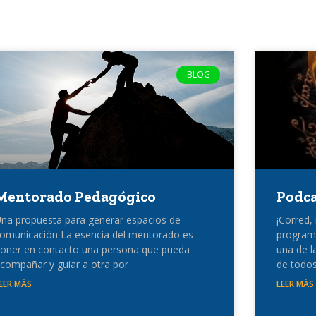
BLOG
Mentorado Pedagógico
Podca
na propuesta para generar espacios de
¡Corred,
omunicación La esencia del mentorado es
program
oner en contacto una persona que pueda
una de l
compañar y guiar a otra por
de todos
EER MÁS
LEER MÁS