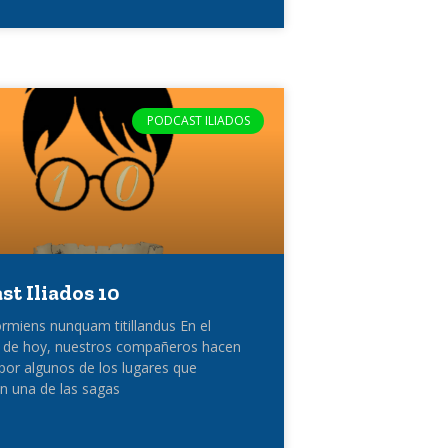
PODCAST ILIADOS
st Iliados 10
rmiens nunquam titillandus En el
o de hoy, nuestros compañeros hacen
 por algunos de los lugares que
on una de las sagas