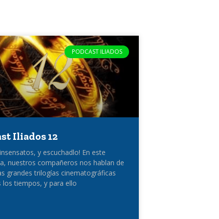
PODCAST ILIADOS
st Iliados 12
 insensatos, y escuchadlo! En este
a, nuestros compañeros nos hablan de
as grandes trilogías cinematográficas
 los tiempos, y para ello