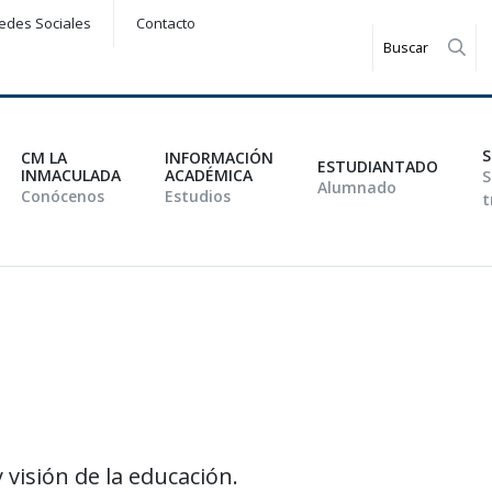
edes Sociales
Contacto
Rea
S
CM LA
INFORMACIÓN
ESTUDIANTADO
INMACULADA
ACADÉMICA
S
Alumnado
Conócenos
Estudios
t
 visión de la educación.