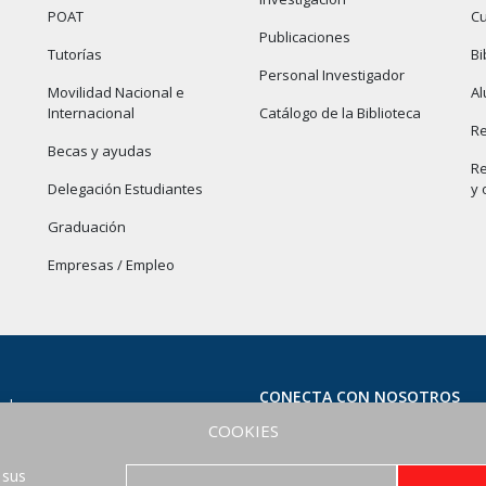
POAT
Cu
Publicaciones
Tutorías
Bi
Personal Investigador
Movilidad Nacional e
Al
Internacional
Catálogo de la Biblioteca
Re
Becas y ayudas
Re
Delegación Estudiantes
y 
Graduación
Empresas / Empleo
CONECTA CON NOSOTROS
al
COOKIES
ad
 sus
nes de uso