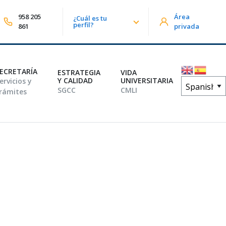
958 205
Área
¿Cuál es tu
lizar búsqueda
perfil?
861
privada
ECRETARÍA
ESTRATEGIA
VIDA
Y CALIDAD
UNIVERSITARIA
ervicios y
SGCC
CMLI
rámites