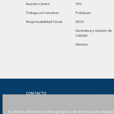
Nuestro Centro
TFG
Trabaja con nosotros
Prácticum
Responsabilidad Social
DECA
Normativa y Gestión de
Calidad
Idiomas
CONTACTO
Aviso leg
Centro de Magisterio LA INMACULADA
Privacid
Adscrito a la Universidad de Granada
C/ Joaquina Eguaras, 114 – 18013 · Granada
En cmli.es utilizamos cookies propias y de terceros para analizar
Condicio