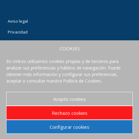
Aviso legal
Privacidad
Condiciones de uso
COOKIES
Política de Cookies
En cmli.es utilizamos cookies propias y de terceros para
analizar sus preferencias y hábitos de navegación. Puede
CONECTA CON NOSOTROS
obtener más información y configurar sus preferencias,
aceptar o consultar nuestra Política de Cookies.
Acepto cookies
Rechazo cookies
Configurar cookies