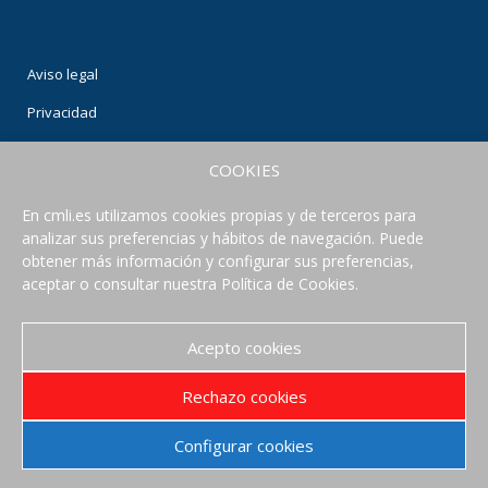
Aviso legal
Privacidad
Condiciones de uso
COOKIES
Política de Cookies
En cmli.es utilizamos cookies propias y de terceros para
analizar sus preferencias y hábitos de navegación. Puede
CONECTA CON NOSOTROS
obtener más información y configurar sus preferencias,
aceptar o consultar nuestra Política de Cookies.
Acepto cookies
Rechazo cookies
Configurar cookies