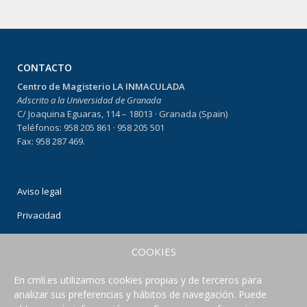
CONTACTO
Centro de Magisterio LA INMACULADA
Adscrito a la Universidad de Granada
C/ Joaquina Eguaras, 114 – 18013 · Granada (Spain)
Teléfonos: 958 205 861 · 958 205 501
Fax: 958 287 469.
Aviso legal
Privacidad
Condiciones de uso
COOKIES
Política de Cookies
En cmli.es utilizamos cookies propias y de terceros para
analizar sus preferencias y hábitos de navegación. Puede
CONECTA CON NOSOTROS