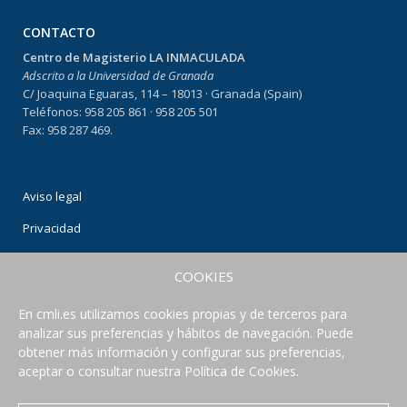
CONTACTO
Centro de Magisterio LA INMACULADA
Adscrito a la Universidad de Granada
C/ Joaquina Eguaras, 114 – 18013 · Granada (Spain)
Teléfonos: 958 205 861 · 958 205 501
Fax: 958 287 469.
Aviso legal
Privacidad
Condiciones de uso
COOKIES
Política de Cookies
En cmli.es utilizamos cookies propias y de terceros para
analizar sus preferencias y hábitos de navegación. Puede
CONECTA CON NOSOTROS
obtener más información y configurar sus preferencias,
aceptar o consultar nuestra Política de Cookies.