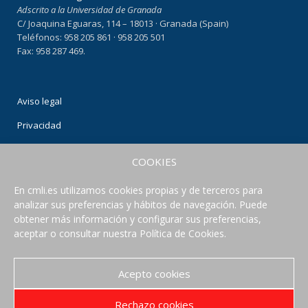
Adscrito a la Universidad de Granada
C/ Joaquina Eguaras, 114 – 18013 · Granada (Spain)
Teléfonos: 958 205 861 · 958 205 501
Fax: 958 287 469.
Aviso legal
Privacidad
Condiciones de uso
COOKIES
Política de Cookies
En cmli.es utilizamos cookies propias y de terceros para
analizar sus preferencias y hábitos de navegación. Puede
CONECTA CON NOSOTROS
obtener más información y configurar sus preferencias,
aceptar o consultar nuestra Política de Cookies.
Acepto cookies
Rechazo cookies