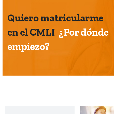
Quiero matricularme
en el CMLI
¿Por dónde
empiezo?