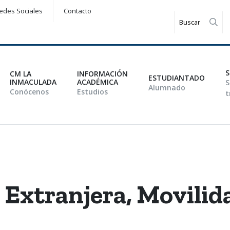
edes Sociales
Contacto
Rea
S
CM LA
INFORMACIÓN
ESTUDIANTADO
INMACULADA
ACADÉMICA
S
Alumnado
Conócenos
Estudios
t
 Extranjera
,
Movilid