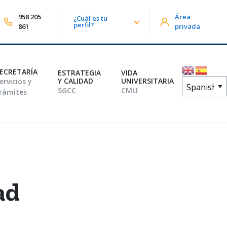
958 205
Área
¿Cuál es tu
lizar búsqueda
perfil?
861
privada
ECRETARÍA
ESTRATEGIA
VIDA
Y CALIDAD
UNIVERSITARIA
ervicios y
SGCC
CMLI
rámites
ad