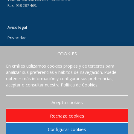
Fax: 958 287 469.
Aviso legal
Privacidad
Condiciones de uso
COOKIES
Política de Cookies
En cmli.es utilizamos cookies propias y de terceros para
analizar sus preferencias y hábitos de navegación. Puede
CONECTA CON NOSOTROS
obtener más información y configurar sus preferencias,
aceptar o consultar nuestra Política de Cookies.
Acepto cookies
Rechazo cookies
Configurar cookies