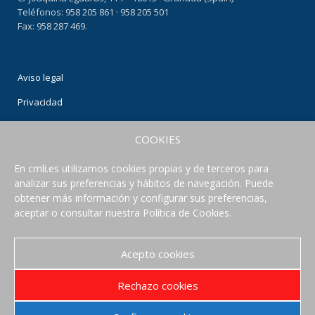
Teléfonos: 958 205 861 · 958 205 501
Fax: 958 287 469.
Aviso legal
Privacidad
Condiciones de uso
COOKIES
Política de Cookies
En cmli.es utilizamos cookies propias y de terceros para
analizar sus preferencias y hábitos de navegación. Puede
CONECTA CON NOSOTROS
obtener más información y configurar sus preferencias,
aceptar o consultar nuestra Política de Cookies.
Acepto cookies
Rechazo cookies