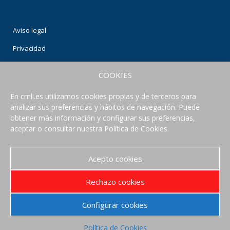
Aviso legal
Privacidad
Condiciones de uso
COOKIES
Política de Cookies
En cmli.es utilizamos cookies propias y de terceros para
analizar sus preferencias y hábitos de navegación. Puede
CONECTA CON NOSOTROS
obtener más información y configurar sus preferencias,
aceptar o consultar nuestra Política de Cookies.
Acepto cookies
Rechazo cookies
Configurar cookies
Política de Cookies